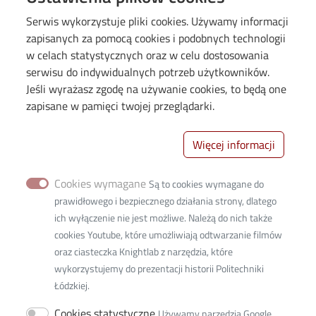
PM Edukacja
Serwis wykorzystuje pliki cookies. Używamy informacji
zapisanych za pomocą cookies i podobnych technologii
w celach statystycznych oraz w celu dostosowania
serwisu do indywidualnych potrzeb użytkowników.
Jeśli wyrażasz zgodę na używanie cookies, to będą one
zapisane w pamięci twojej przeglądarki.
Więcej informacji
Przydatne linki
Cookies wymagane
Są to cookies wymagane do
Deklaracja dostępności cyfrowej
prawidłowego i bezpiecznego działania strony, dlatego
Facebook
ich wyłączenie nie jest możliwe. Należą do nich także
cookies Youtube, które umożliwiają odtwarzanie filmów
Linkedin
oraz ciasteczka Knightlab z narzędzia, które
Napisz do nas maila
wykorzystujemy do prezentacji historii Politechniki
Łódzkiej.
Image
Cookies statystyczne
Używamy narzędzia Google