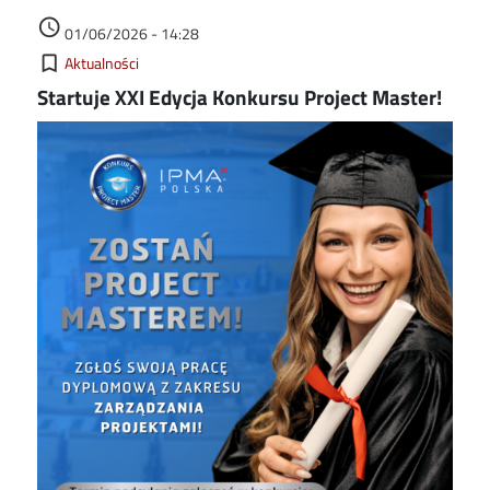
Data dodania
access_time
01/06/2026 - 14:28
Kategorie
bookmark_border
Aktualności
Startuje XXI Edycja Konkursu Project Master!
Image